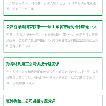
车产投项目调研。 孙德林一行深入施工现场，实地察看项目建设进
展，并对下一步工作...
公路桥梁集团荣获第十一届山东省智能制造创新创业大
赛一等奖
近日， 鲁智杯 第十一届山东省智能制造（工业4.0）创新创业大赛圆
满落幕。公路桥梁集团申报的《大跨宽幅变截面钢箱梁梁底悬挂运梁
和悬臂拼装关键技...
孙德林到第三公司讲授专题党课
为扎实推进树立和践行正确政绩观学习教育走深走实，7月6日，公路
桥梁集团党委委员、副总经理孙德林到第三公司党支部讲授专题党
课。 孙德林以《深入...
张涛到第二公司讲授专题党课