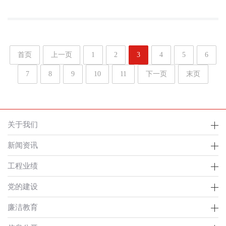
首页
上一页
1
2
3
4
5
6
7
8
9
10
11
下一页
末页
关于我们
新闻资讯
工程业绩
党的建设
廉洁教育