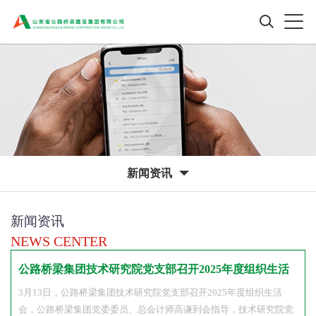
新闻资讯
新闻资讯
NEWS CENTER
公路桥梁集团技术研究院党支部召开2025年度组织生活
会
3月13日，公路桥梁集团技术研究院党支部召开2025年度组织生活
会，公路桥梁集团党委委员、总会计师高谦到会指导，技术研究院党