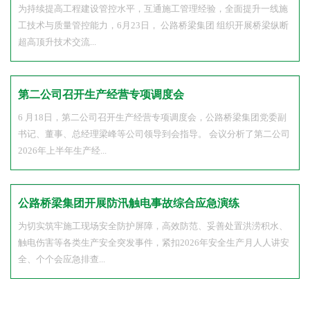
活动
为持续提高工程建设管控水平，互通施工管理经验，全面提升一线施
工技术与质量管控能力，6月23日， 公路桥梁集团 组织开展桥梁纵断
超高顶升技术交流...
第二公司召开生产经营专项调度会
6 月18日，第二公司召开生产经营专项调度会，公路桥梁集团党委副
书记、董事、总经理梁峰等公司领导到会指导。 会议分析了第二公司
2026年上半年生产经...
公路桥梁集团开展防汛触电事故综合应急演练
为切实筑牢施工现场安全防护屏障，高效防范、妥善处置洪涝积水、
触电伤害等各类生产安全突发事件，紧扣2026年安全生产月人人讲安
全、个个会应急排查...