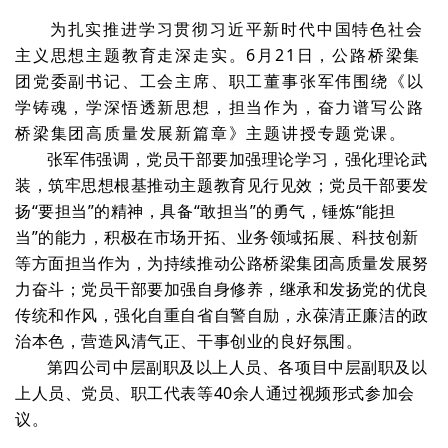
为
扎实推进学习贯彻习近平新时代中国特色社会
主义思想主题教育走深走实。
6月21日，公路桥梁集
团党委副书记、工会主席、职工董事张军伟围绕《以
学铸魂，学深悟透新思想，担当作为，奋力谱写公路
桥梁集团高质量发展新篇章》主题讲授专题党课。
张军伟强调，党员干部要加强理论学习，强化理论武
装，筑牢思想根基推动主题教育见行见效；党员干部要发
扬“要担当”的精神，具备“敢担当”的勇气，锤炼“能担
当”的能力，积极在市场开拓、业务领域拓展、科技创新
等方面担当作为，为持续推动公路桥梁集团高质量发展努
力奋斗；党员干部要加强自身修养，继承和发扬党的优良
传统和作风，强化自重自省自警自励，永葆清正廉洁的政
治本色，营造风清气正、干事创业的良好氛围。
第四公司中层副职及以上人员、各项目中层副职及以
上人员、党员、职工代表等40余人通过视频形式参加会
议。