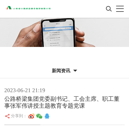
新闻资讯
2023-06-21 21:19
公路桥梁集团党委副书记、工会主席、职工董
事张军伟讲授主题教育专题党课
分享到：