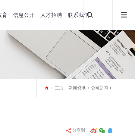
教育
信息公开
人才招聘
联系我们
主页
新闻资讯
公司新闻
分享到：