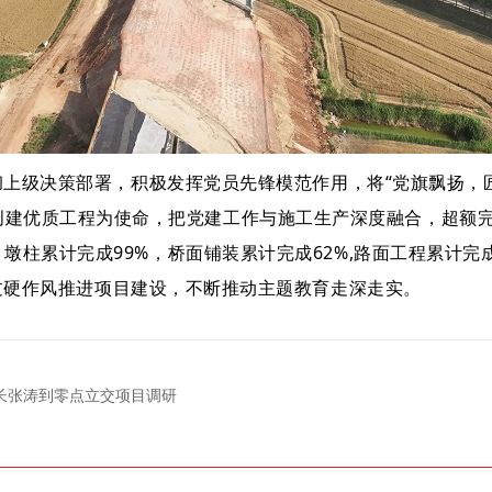
级决策部署，积极发挥党员先锋模范作用，将“党旗飘扬，匠
创建优质工程为使命，把党建工作与施工生产深度融合，超额
，墩柱累计完成99%，桥面铺装累计完成62%,路面工程累计完成
过硬作风推进项目建设，不断推动主题教育走深走实。
长张涛到零点立交项目调研