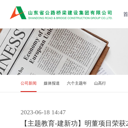
公司新闻
媒体报道
六个主题年
山高行
2023-06-18 14:47
【主题教育-建新功】明董项目荣获